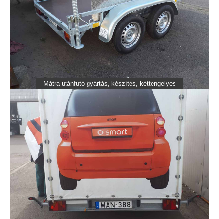
Mátra utánfutó gyártás, készítés, kéttengelyes