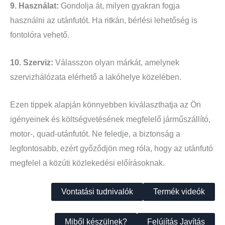
9. Használat:
Gondolja át, milyen gyakran fogja
használni az utánfutót. Ha ritkán, bérlési lehetőség is
fontolóra vehető.
10. Szerviz:
Válasszon olyan márkát, amelynek
szervizhálózata elérhető a lakóhelye közelében.
Ezen tippek alapján könnyebben kiválaszthatja az Ön
igényeinek és költségvetésének megfelelő járműszállító,
motor-, quad-utánfutót. Ne feledje, a biztonság a
legfontosabb, ezért győződjön meg róla, hogy az utánfutó
megfelel a közúti közlekedési előírásoknak.
Vontatási tudnivalók
Termék videók
Miből készülnek?
Felújítás Javítás