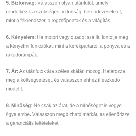
5. Biztonság:
Válasszon olyan utánfutót, amely
rendelkezik a szükséges biztonsági berendezésekkel,
mint a fékrendszer, a rögzítőpontok és a világítás.
6. Kényelem:
Ha motort vagy quadot szállít, fontolja meg
a kényelmi funkciókat, mint a kerékpártartó, a ponyva és a
rakodórámpák.
7. Ár:
Az utánfutók ára széles skálán mozog. Határozza
meg a költségvetését, és válasszon ehhez illeszkedő
modellt.
8. Minőség:
Ne csak az árat, de a minőséget is vegye
figyelembe. Válasszon megbízható márkát, és ellenőrizze
a garanciális feltételeket.