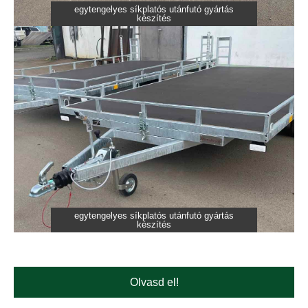
egytengelyes síkplatós utánfutó gyártás
készítés
egytengelyes síkplatós utánfutó gyártás
készítés
Olvasd el!