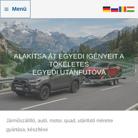
Skip
Menü
to
content
ALAKÍTSA ÁT EGYEDI IGÉNYEIT A
TÖKÉLETES
EGYEDI UTÁNFUTÓVÁ
Járműszállító, autó, motor, quad, utánfutó méretre
gyártása, készítése