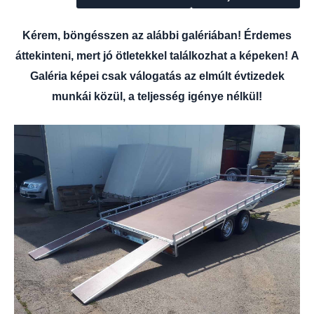
Kérem, böngésszen az alábbi galériában! Érdemes
áttekinteni, mert jó ötletekkel találkozhat a képeken!
A
Galéria képei csak válogatás az elmúlt évtizedek
munkái közül, a teljesség igénye nélkül!