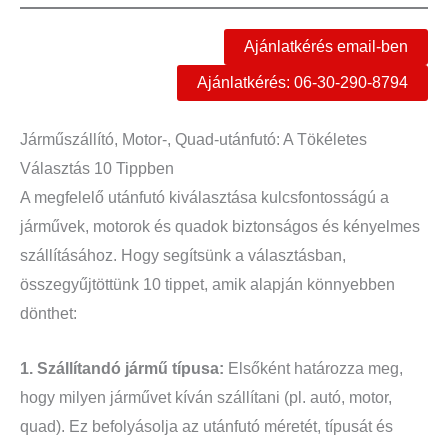
Ajánlatkérés email-ben
Ajánlatkérés: 06-30-290-8794
Járműszállító, Motor-, Quad-utánfutó: A Tökéletes
Választás 10 Tippben
A megfelelő utánfutó kiválasztása kulcsfontosságú a
járművek, motorok és quadok biztonságos és kényelmes
szállításához. Hogy segítsünk a választásban,
összegyűjtöttünk 10 tippet, amik alapján könnyebben
dönthet:
1. Szállítandó jármű típusa:
Elsőként határozza meg,
hogy milyen járművet kíván szállítani (pl. autó, motor,
quad). Ez befolyásolja az utánfutó méretét, típusát és