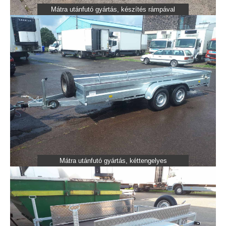
Mátra utánfutó gyártás, készítés rámpával
Mátra utánfutó gyártás, kéttengelyes