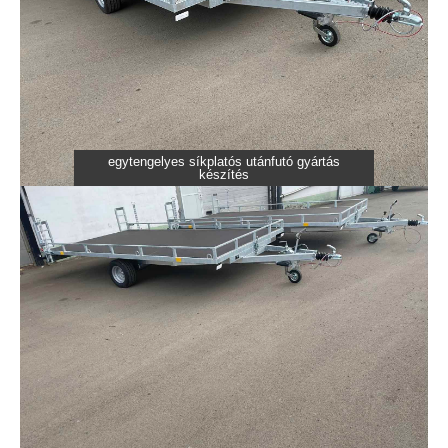
egytengelyes síkplatós utánfutó gyártás
készítés