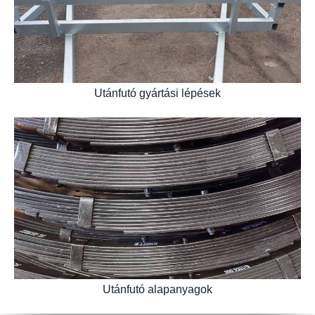
Utánfutó gyártási lépések
Utánfutó alapanyagok