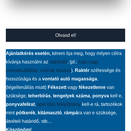
Olvasd el!
Ajánlatkérés esetén,
kérem írja meg, hogy milyen célra
kívánja használni az
utánfutót
, (pl.:
hajó vagy
csónakszállítás, csónak hossza
).
Raktér
szélessége és
hosszúsága és a
vontató autó magassága
.
(légellenállás miatt)
Fékezett
vagy
fékezetlenre
van
szüksége,
teherbírás
,
tengelyek száma
,
ponyva
kell e,
ponyvafelirat
,
speciális felépítmény
kell-e rá, tartozékok
mint
pótkerék
,
kitámasztó
,
rámpá
ra van e szüksége,
átvételi határidő, stb…
Köszönöm!