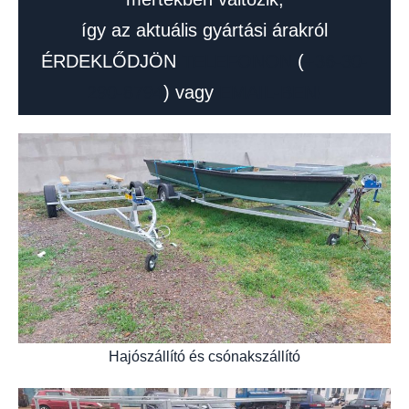
így az aktuális gyártási árakról
ÉRDEKLŐDJÖN
TELEFONON
(
+36-30-
290-8794
) vagy
EMAIL-BEN!
Hajószállító és csónakszállító