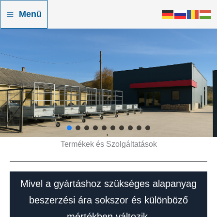
Skip
Menü
to
content
Termékek és Szolgáltatások
Mivel a gyártáshoz szükséges alapanyag
beszerzési ára sokszor és különböző
mértékben változik,