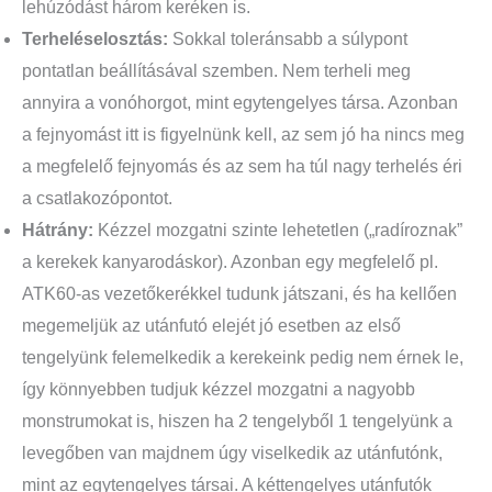
lehúzódást három keréken is.
Terheléselosztás:
Sokkal toleránsabb a súlypont
pontatlan beállításával szemben. Nem terheli meg
annyira a vonóhorgot, mint egytengelyes társa. Azonban
a fejnyomást itt is figyelnünk kell, az sem jó ha nincs meg
a megfelelő fejnyomás és az sem ha túl nagy terhelés éri
a csatlakozópontot.
Hátrány:
Kézzel mozgatni szinte lehetetlen („radíroznak”
a kerekek kanyarodáskor). Azonban egy megfelelő pl.
ATK60-as vezetőkerékkel tudunk játszani, és ha kellően
megemeljük az utánfutó elejét jó esetben az első
tengelyünk felemelkedik a kerekeink pedig nem érnek le,
így könnyebben tudjuk kézzel mozgatni a nagyobb
monstrumokat is, hiszen ha 2 tengelyből 1 tengelyünk a
levegőben van majdnem úgy viselkedik az utánfutónk,
mint az egytengelyes társai. A kéttengelyes utánfutók