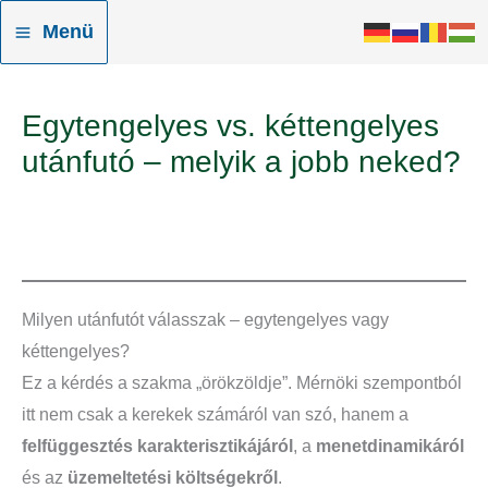
Skip
Menü
to
content
Egytengelyes vs. kéttengelyes
utánfutó – melyik a jobb neked?
Milyen utánfutót válasszak – egytengelyes vagy
kéttengelyes?
Ez a kérdés a szakma „örökzöldje”. Mérnöki szempontból
itt nem csak a kerekek számáról van szó, hanem a
felfüggesztés karakterisztikájáról
, a
menetdinamikáról
és az
üzemeltetési költségekről
.