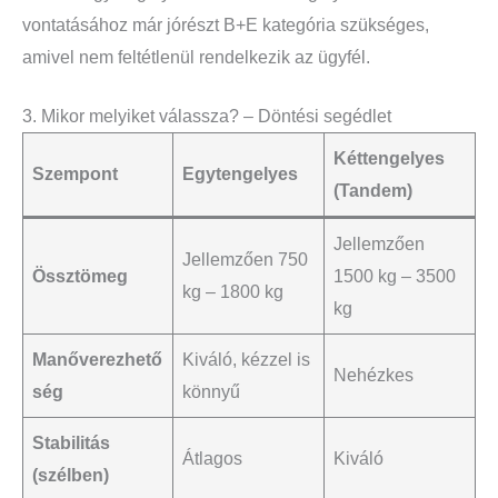
vontatásához már jórészt B+E kategória szükséges,
amivel nem feltétlenül rendelkezik az ügyfél.
3. Mikor melyiket válassza? – Döntési segédlet
Kéttengelyes
Szempont
Egytengelyes
(Tandem)
Jellemzően
Jellemzően 750
Össztömeg
1500 kg – 3500
kg – 1800 kg
kg
Manőverezhető
Kiváló, kézzel is
Nehézkes
ség
könnyű
Stabilitás
Átlagos
Kiváló
(szélben)