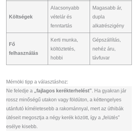
Alacsonyabb
Magasabb ár,
Költségek
vételár és
dupla
fenntartás
alkatrészigény
Kerti munka,
Gépszállítás,
Fő
költöztetés,
nehéz áru,
felhasználás
hobbi
távfuvar
Mérnöki tipp a választáshoz:
Ne feledje a
„fajlagos kerékterhelést”
. Ha gyakran jár
rossz minőségű utakon vagy földúton, a kéttengelyes
utánfutó kíméletesebb a rakománnyal, mert az úthibák
ütéseit megosztja a négy kerék között, így a „felütés”
esélye kisebb.