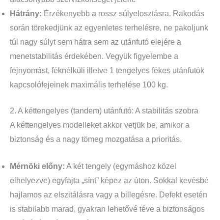
Hátrány:
Érzékenyebb a rossz súlyelosztásra. Rakodás
során törekedjünk az egyenletes terhelésre, ne pakoljunk
túl nagy súlyt sem hátra sem az utánfutó elejére a
menetstabilitás érdekében. Vegyük figyelembe a
fejnyomást, féknélküli illetve 1 tengelyes fékes utánfutók
kapcsolófejeinek maximális terhelése 100 kg.
2. A kéttengelyes (tandem) utánfutó: A stabilitás szobra
A kéttengelyes modelleket akkor vetjük be, amikor a
biztonság és a nagy tömeg mozgatása a prioritás.
Mérnöki előny:
A két tengely (egymáshoz közel
elhelyezve) egyfajta „sínt” képez az úton. Sokkal kevésbé
hajlamos az elszitálásra vagy a billegésre. Defekt esetén
is stabilabb marad, gyakran lehetővé téve a biztonságos