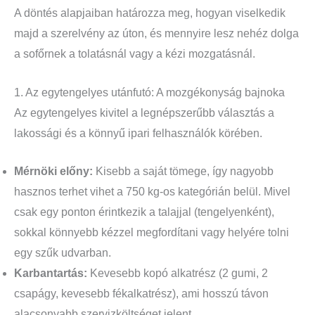
A döntés alapjaiban határozza meg, hogyan viselkedik
majd a szerelvény az úton, és mennyire lesz nehéz dolga
a sofőrnek a tolatásnál vagy a kézi mozgatásnál.
1. Az egytengelyes utánfutó: A mozgékonyság bajnoka
Az egytengelyes kivitel a legnépszerűbb választás a
lakossági és a könnyű ipari felhasználók körében.
Mérnöki előny:
Kisebb a saját tömege, így nagyobb
hasznos terhet vihet a 750 kg-os kategórián belül. Mivel
csak egy ponton érintkezik a talajjal (tengelyenként),
sokkal könnyebb kézzel megfordítani vagy helyére tolni
egy szűk udvarban.
Karbantartás:
Kevesebb kopó alkatrész (2 gumi, 2
csapágy, kevesebb fékalkatrész), ami hosszú távon
alacsonyabb szervizköltséget jelent.